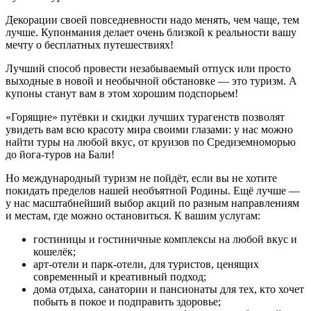
Декорации своей повседневности надо менять, чем чаще, тем
лучше. Купонмания делает очень близкой к реальности вашу
мечту о бесплатных путешествиях!
Лучший способ провести незабываемый отпуск или просто
выходные в новой и необычной обстановке — это туризм. А
купоны станут вам в этом хорошим подспорьем!
«Горящие» путёвки и скидки лучших турагенств позволят
увидеть вам всю красоту мира своими глазами: у нас можно
найти туры на любой вкус, от круизов по Средиземноморью
до йога-туров на Бали!
Но международный туризм не пойдёт, если вы не хотите
покидать пределов нашей необъятной Родины. Ещё лучше —
у нас масштабнейший выбор акций по разным направлениям
и местам, где можно остановиться. К вашим услугам:
гостиницы и гостиничные комплексы на любой вкус и
кошелёк;
арт-отели и парк-отели, для туристов, ценящих
современный и креативный подход;
дома отдыха, санатории и пансионаты для тех, кто хочет
побыть в покое и подправить здоровье;