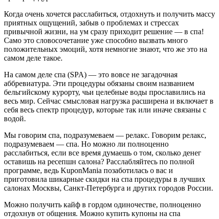
Когда очень хочется расслабиться, отдохнуть и получить массу
приятных ощущений, забыв о проблемах и стрессах
привычной жизни, на ум сразу приходит решение — в спа!
Само это словосочетание уже способно вызвать много
положительных эмоций, хотя немногие знают, что же это на
самом деле такое.
На самом деле спа (SPA) — это вовсе не загадочная
аббревиатура. Эти процедуры обязаны своим названием
бельгийскому курорту, чьи целебные воды прославились на
весь мир. Сейчас смысловая нагрузка расширена и включает в
себя весь спектр процедур, которые так или иначе связаны с
водой.
Мы говорим спа, подразумеваем — релакс. Говорим релакс,
подразумеваем — спа. Но можно ли полноценно
расслабиться, если все время думаешь о том, сколько денег
оставишь на ресепшн салона? Расслабляйтесь по полной
программе, ведь KuponMania позаботилась о вас и
приготовила шикарные скидки на спа процедуры в лучших
салонах Москвы, Санкт-Петербурга и других городов России.
Можно получить кайф в гордом одиночестве, полноценно
отдохнув от общения. Можно купить купоны на спа