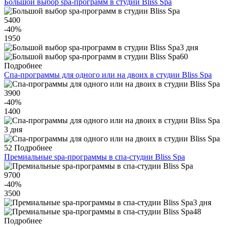
Большой выбор spa-программ в студии Bliss Spa
5400
-40
%
1950
3 дня
60
Подробнее
Спа-программы для одного или на двоих в студии Bliss Spa
3900
-40
%
1400
3 дня
52
Подробнее
Премиальные spa-программы в спа-студии Bliss Spa
9700
-40
%
3500
3 дня
48
Подробнее