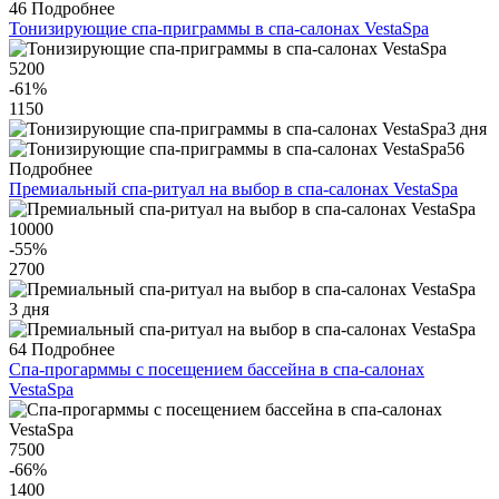
46
Подробнее
Тонизирующие спа-приграммы в спа-салонах VestaSpa
5200
-61
%
1150
3 дня
56
Подробнее
Премиальный спа-ритуал на выбор в спа-салонах VestaSpa
10000
-55
%
2700
3 дня
64
Подробнее
Спа-прогарммы с посещением бассейна в спа-салонах
VestaSpa
7500
-66
%
1400