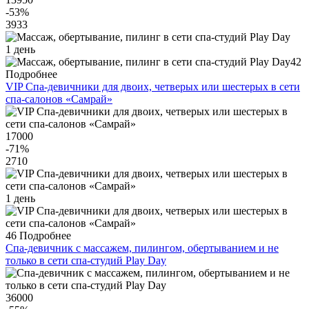
-53
%
3933
1 день
42
Подробнее
VIP Спа-девичники для двоих, четверых или шестерых в сети
спа-салонов «Самрай»
17000
-71
%
2710
1 день
46
Подробнее
Спа-девичник c массажем, пилингом, обертыванием и не
только в сети спа-студий Play Day
36000