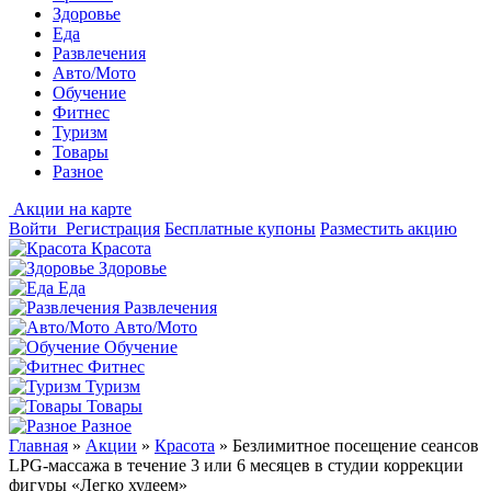
Здоровье
Еда
Развлечения
Авто/Мото
Обучение
Фитнес
Туризм
Товары
Разное
Акции на карте
Войти
Регистрация
Бесплатные купоны
Разместить акцию
Красота
Здоровье
Еда
Развлечения
Авто/Мото
Обучение
Фитнес
Туризм
Товары
Разное
Главная
»
Акции
»
Красота
»
Безлимитное посещение сеансов
LPG-массажа в течение 3 или 6 месяцев в студии коррекции
фигуры «Легко худеем»