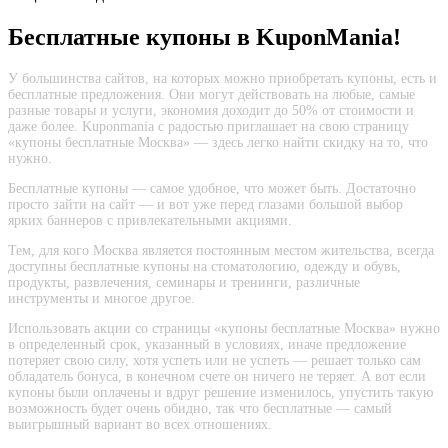
Бесплатные купоны в KuponMania!
У большинства сайтов, на которых можно приобретать купоны, есть и
бесплатные предложения. Они могут действовать на любые, самые
разные товары и услуги, экономия доходит до 50% от стоимости и
даже более. Kuponmania с радостью приглашает на свою страницу
«купоны бесплатные Москва» — здесь легко найти скидку на то, что
нужно.
Бесплатные купоны — самое удобное, что может быть. Достаточно
просто зайти на сайт — и вот уже перед глазами большой выбор
ярких баннеров с привлекательными акциями.
Тем, для кого Москва является постоянным местом жительства, всегда
доступны бесплатные купоны на стоматологию, одежду и обувь,
продукты, развлечения, семинары и тренинги, различные
инструменты и многое другое.
Использовать акции со страницы «купоны бесплатные Москва» нужно
в определенный срок, указанный в условиях, иначе предложение
потеряет свою силу, хотя успеть или не успеть — решает только сам
обладатель бонуса, в конечном счете он ничего не теряет. А вот если
купоны были оплачены и вдруг решение изменилось, упустить такую
возможность будет очень обидно, так что бесплатные — самый
выигрышный вариант во всех отношениях.