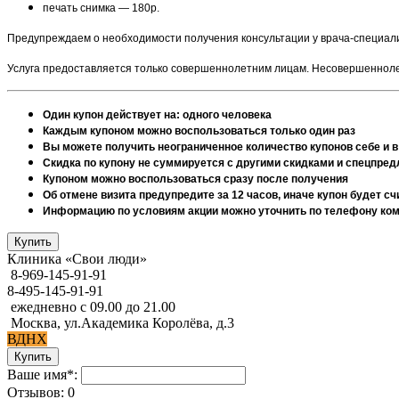
печать снимка — 180р.
Предупреждаем о необходимости получения консультации у врача-специал
Услуга предоставляется только совершеннолетним лицам. Несовершенноле
Один купон действует на: одного человека
Каждым купоном можно воспользоваться только один раз
Вы можете получить неограниченное количество купонов себе и в
Скидка по купону не суммируется с другими скидками и спецпре
Купоном можно воспользоваться сразу после получения
Об отмене визита предупредите за 12 часов, иначе купон будет 
Информацию по условиям акции можно уточнить по телефону компа
Клиника «Свои люди»
8-969-145-91-91
8-495-145-91-91
ежедневно с 09.00 до 21.00
Москва, ул.Академика Королёва, д.3
ВДНХ
Ваше имя*:
Отзывов: 0