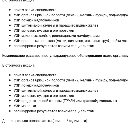
В стоимость входит:
прием врача-специалиста
УЗИ органов брюшной полости (печень, желчный пузырь, поджелудоч
УЗИ почек и надпочечников
УЗИ щитовидной железы и паращитовидных желез
УЗИ мочевого пузыря и его протоков
УЗИ молочных желёз с регионарными лимфоузлами
УЗИ органов малого таза (матки, яичников, маточных труб, шейки ма
расшифровка результатов врачом-специалистом
Комплексное расширенное ультразвуковое обследование всего организ
В стоимость входит:
прием врача-специалиста
УЗИ органов брюшной полости (печень, желчный пузырь, поджелудоч
УЗИ почек и надпочечников
УЗИ щитовидной железы и паращитовидных желез
УЗИ мочевого пузыря и его протоков
УЗИ предстательной железы (ТРУЗИ или трансабдоминально)
УЗИ мошонки
расшифровка результатов врачом-специалистом
Дополнительно оплачивается (при необходимости):