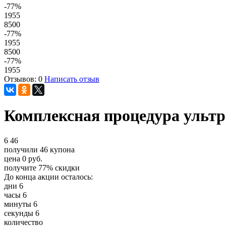
-77
%
1955
8500
-77
%
1955
8500
-77
%
1955
Отзывов: 0
Написать отзыв
Комплексная процедура ультр
6
46
получили
46
купона
цена
0
руб.
получите
77%
скидки
До конца акции осталось:
дни
6
часы
6
минуты
6
секунды
6
количество