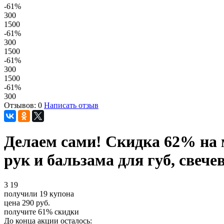
-61
%
300
1500
-61
%
300
1500
-61
%
300
1500
-61
%
300
Отзывов: 0
Написать отзыв
Делаем сами! Скидка 62% на 
рук и бальзама для губ, свеч
3
19
получили
19
купона
цена
290
руб.
получите
61%
скидки
До конца акции осталось: