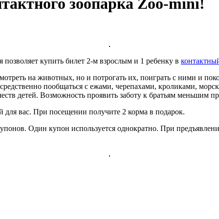
тактного зоопарка Zoo-mini!
позволяет купить билет 2-м взрослым и 1 ребенку в
контактный
смотреть на животных, но и потрогать их, поиграть с ними и по
осредственно пообщаться с ежами, черепахами, кроликами, мор
тв детей. Возможность проявить заботу к братьям меньшим прив
й для вас. При посещении получите 2 корма в подарок.
упонов. Один купон используется однократно. При предъявлении