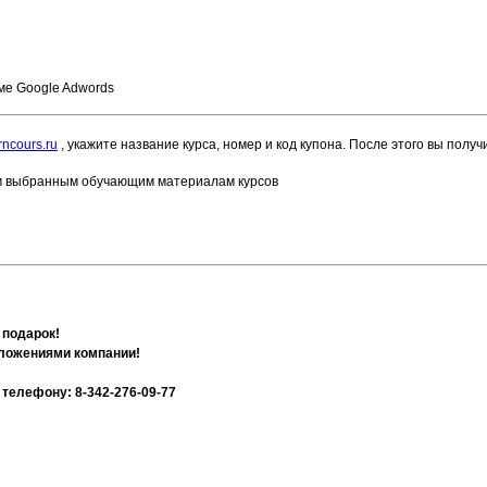
ме Google Adwords
ncours.ru
, укажите название курса, номер и код купона. После этого вы полу
ем выбранным обучающим материалам курсов
 подарок!
дложениями компании!
телефону: 8-342-276-09-77