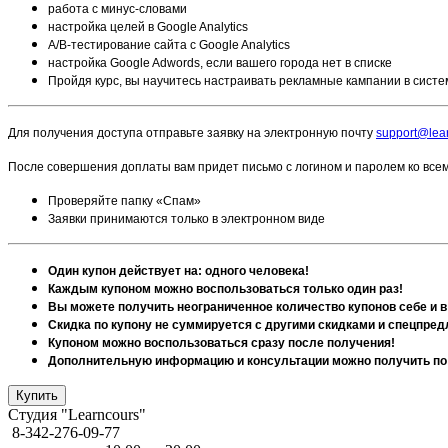
работа с минус-словами
настройка целей в Google Analytics
А/B-тестирование сайта с Google Analytics
настройка Google Adwords, если вашего города нет в списке
Пройдя курс, вы научитесь настраивать рекламные кампании в систе
Для получения доступа отправьте заявку на электронную почту
support@lear
После совершения доплаты вам придет письмо с логином и паролем ко вс
Проверяйте папку «Спам»
Заявки принимаются только в электронном виде
Один купон действует на: одного человека!
Каждым купоном можно воспользоваться только один раз!
Вы можете получить неограниченное количество купонов себе и в
Скидка по купону не суммируется с другими скидками и спецпре
Купоном можно воспользоваться сразу после получения!
Дополнительную информацию и консультации можно получить по 
Студия "Learncours"
8-342-276-09-77