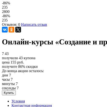
-86
%
235
2800
-86
%
235
Отзывов: 0
Написать отзыв
Онлайн-курсы «Создание и пр
7
43
получили
43
купона
цена
155
руб.
получите
86%
скидки
До конца акции осталось:
дни
7
часы
7
минуты
7
секунды
7
Условия
Контактная информация