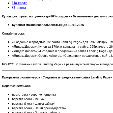
На карте
Отзывы
Купон дает право получения до 86% скидки на безлимитный доступ к он
Купоном можно воспользоваться до 30-01-2026
Онлайн-курсы:
«Создание и продвижение сайта Landing Page» для начинающих + верс
«Яндекс.Директ». Купон за 170р. и доплата на сайте: 255р. вместо 2
«Яндекс.Директ», «Создание и продвижение сайта Landing Page» для 
«Яндекс.Директ», Google Adwords, «Создание и продвижение сайта La
БОНУС:
50 готовых сайтов Landing Page на различную тематику — в подаро
Программа онлайн-курса «Создание и продвижение сайта Landing Page»
Верстка лендинга:
подготовка к верстке лендинга
верстка блока «Меню»
верстка блока «Шапка сайта»
верстка блока «Наши преимущества»
верстка блока «Порядок работы»