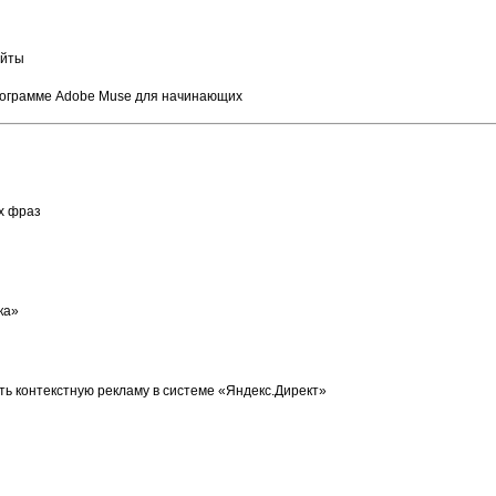
айты
программе Adobe Muse для начинающих
х фраз
ка»
ть контекстную рекламу в системе «Яндекс.Директ»