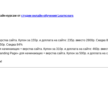
лайн-курсам от
студии онлайн-обучения Learncours
тка сайта. Купон за 155р. и доплата на сайте: 235р. вместо 2800р. Скидка 
650р. Скидка 84%
начинающих + верстка сайта. Купон за 310р. и доплата на сайте: 460р. вмес
nding Page» для начинающих + верстка сайта. Купон за 500р. и доплата на с
к!