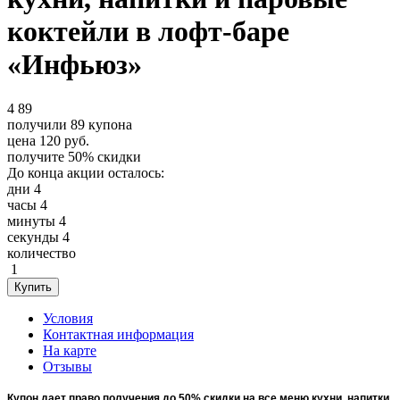
коктейли в лофт-баре
«Инфьюз»
4
89
получили
89
купона
цена
120
руб.
получите
50%
скидки
До конца акции осталось:
дни
4
часы
4
минуты
4
секунды
4
количество
1
Условия
Контактная информация
На карте
Отзывы
Купон дает право получения до 50% скидки на все меню кухни, напитки