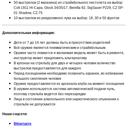
50 выстрелов (2 магазина) из страйкбольного пистолета на выбор:
Colt 1911 Hi-Capa, Glock 34/35/17, Beretta 92, SigSauer P229, CZ SP-
01 Shadow, CZ-75
10 выстрелов из рекурсивного лука на выбор: 18, 30 и 50 фунтов
Дополнительная информация
:
Дети от 7 до 14 лет должны быть в присутствии родителей
Всё оружие является пневматическим и страйкбольным
Оружие часто ломается и желаемая модель может быть в ремонте,
инструктор может предложить альтернативу
В купонах на стрельбу для двух и четырех человек количество
выстрелов предоставляется для каждого
Перед посещением необходимо позвонить заранее, во избежание
большого скопления человек
Оружие предоставляется из арсенала клуба на момент посещения
В оружии используется система автоматической подачи пуль,
поэтому стрельба ведется без перезарядки
Лица в состоянии алкогольного или наркотического опьянения к
стрельбе не допускаются
Наши соцсети:
ВКонтакте