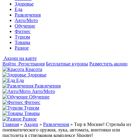
Здоровье
Еда
Развлечения
Авто/Мото
Обучение
Фитнес
Туризм
Товары
Разное
Акции на карте
Войти
Регистрация
Бесплатные купоны
Разместить акцию
Красота
Здоровье
Еда
Развлечения
Авто/Мото
Обучение
Фитнес
Туризм
Товары
Разное
Главная
»
Акции
»
Развлечения
»
Тир в Москве! Стрельба из
пневматического оружия, лука, автомата, винтовки или
пистолета в стрелковом комплексе Shooter!