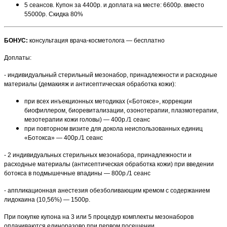
5 сеансов. Купон за 4400р. и доплата на месте: 6600р. вместо
55000р. Скидка 80%
БОНУС:
консультация врача-косметолога — бесплатно
Доплаты:
- индивидуальный стерильный мезонабор, принадлежности и расходные
материалы (демакияж и антисептическая обработка кожи):
при всех инъекционных методиках («Ботоксе», коррекции
биофиллером, биоревитализации, озонотерапии, плазмотерапии,
мезотерапии кожи головы) — 400р./1 сеанс
при повторном визите для докола неиспользованных единиц
«Ботокса» — 400р./1 сеанс
- 2 индивидуальных стерильных мезонабора, принадлежности и
расходные материалы (антисептическая обработка кожи) при введении
ботокса в подмышечные впадины — 800р./1 сеанс
- аппликационная анестезия обезболивающим кремом с содержанием
лидокаина (10,56%) — 1500р.
При покупке купона на 3 или 5 процедур комплекты мезонаборов
оплачиваются единоразово при первом посещении