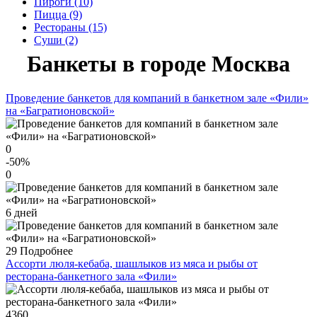
Пироги (10)
Пицца (9)
Рестораны (15)
Суши (2)
Банкеты в городе Москва
Проведение банкетов для компаний в банкетном зале «Фили»
на «Багратионовской»
0
-50
%
0
6 дней
29
Подробнее
Ассорти люля-кебаба, шашлыков из мяса и рыбы от
ресторана-банкетного зала «Фили»
4360